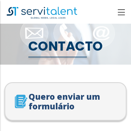
Passar
para
o
conteúdo
principal
CONTACTO
Quero enviar um
formulário