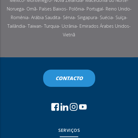
México- Montenegro- Nova Zelândia- Macedônia do Norte-
Noruega- Omã- Países Baixos- Polônia- Portugal- Reino Unido-
Romênia- Arábia Saudita- Sérvia- Singapura- Suécia- Suíça-
Tailândia- Taiwan- Turquia- Ucrânia- Emirados Árabes Unidos-
Vietnã
CONTACTO
SERVIÇOS