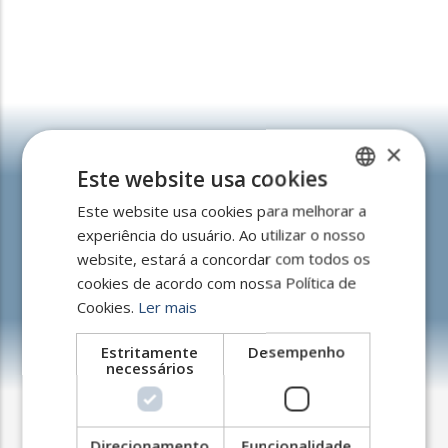
×
Este website usa cookies
Nos últimos 10 anos,
fornecemos interim
Este website usa cookies para melhorar a
SPANISH
experiência do usuário. Ao utilizar o nosso
managers
para mais de 300
ENGLISH
website, estará a concordar com todos os
projetos estratégicos
PORTUGUESE
cookies de acordo com nossa Política de
temporários.
Cookies.
Ler mais
Estritamente
Desempenho
necessários
Direcionamento
Funcionalidade