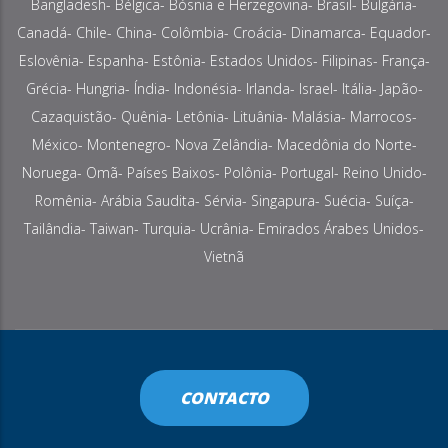
Bangladesh- Bélgica- Bósnia e Herzegovina- Brasil- Bulgária-
Canadá- Chile- China- Colômbia- Croácia- Dinamarca- Equador-
Eslovênia- Espanha- Estônia- Estados Unidos- Filipinas- França-
Grécia- Hungria- Índia- Indonésia- Irlanda- Israel- Itália- Japão-
Cazaquistão- Quênia- Letônia- Lituânia- Malásia- Marrocos-
México- Montenegro- Nova Zelândia- Macedônia do Norte-
Noruega- Omã- Países Baixos- Polônia- Portugal- Reino Unido-
Romênia- Arábia Saudita- Sérvia- Singapura- Suécia- Suíça-
Tailândia- Taiwan- Turquia- Ucrânia- Emirados Árabes Unidos-
Vietnã
CONTACTO