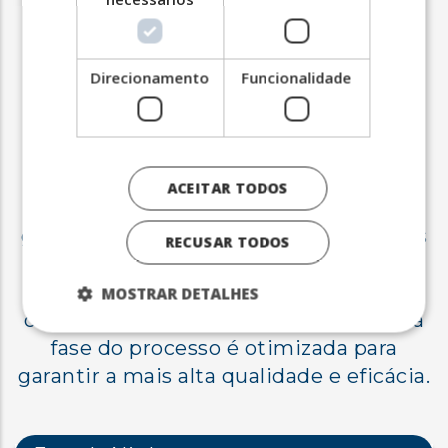
Como
trabalhamos?
Direcionamento
Funcionalidade
Nosso processo de Talent Search é
ACEITAR TODOS
projetado para identificar e selecionar
gerentes intermediários e profissionais
RECUSAR TODOS
altamente qualificados que
impulsionam o crescimento e a
MOSTRAR DETALHES
competitividade da sua empresa. Cada
fase do processo é otimizada para
garantir a mais alta qualidade e eficácia.