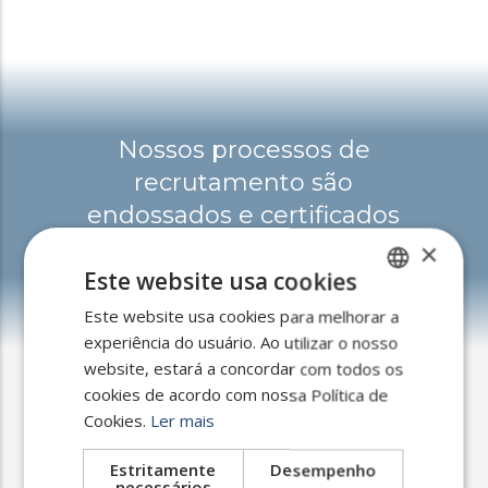
Nossos processos de
recrutamento são
endossados e certificados
pela ISO 9001 e ISO 10667.
×
Este website usa cookies
Este website usa cookies para melhorar a
SPANISH
experiência do usuário. Ao utilizar o nosso
ENGLISH
website, estará a concordar com todos os
PORTUGUESE
cookies de acordo com nossa Política de
Cookies.
Ler mais
Estritamente
Desempenho
necessários