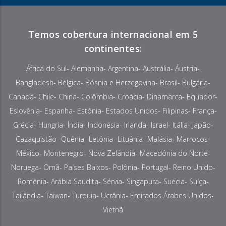
Temos cobertura internacional em 5
continentes:
África do Sul- Alemanha- Argentina- Austrália- Áustria-
Bangladesh- Bélgica- Bósnia e Herzegovina- Brasil- Bulgária-
Canadá- Chile- China- Colômbia- Croácia- Dinamarca- Equador-
Eslovênia- Espanha- Estônia- Estados Unidos- Filipinas- França-
Grécia- Hungria- Índia- Indonésia- Irlanda- Israel- Itália- Japão-
Cazaquistão- Quênia- Letônia- Lituânia- Malásia- Marrocos-
México- Montenegro- Nova Zelândia- Macedônia do Norte-
Noruega- Omã- Países Baixos- Polônia- Portugal- Reino Unido-
Romênia- Arábia Saudita- Sérvia- Singapura- Suécia- Suíça-
Tailândia- Taiwan- Turquia- Ucrânia- Emirados Árabes Unidos-
Vietnã