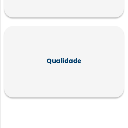
Compromisso com altos padrões na
avaliação e apresentação de candidatos:
Qualidade
ISO 9001:2015, ISO 10667-2:2013,
ISO/IEC:2013.