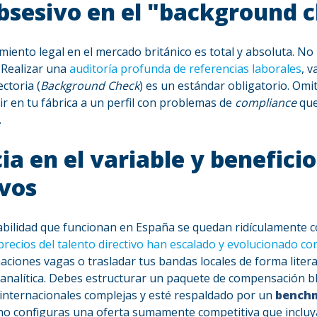
obsesivo en el "background 
miento legal
en el mercado británico es total y absoluta. No
. Realizar una
auditoría profunda de referencias laborales
, v
ectoria (
Background Check
) es un
estándar obligatorio
. Omi
ir en tu fábrica a un perfil con problemas de
compliance
que
.
ia en el variable y beneficio
vos
 estabilidad que funcionan en España se quedan ridículamente 
precios del talento directivo han escalado y evolucionado co
aciones vagas o trasladar tus bandas locales de forma litera
 analítica. Debes estructurar un paquete de compensación b
internacionales complejas y esté respaldado por un
benchm
i no configuras una oferta sumamente competitiva que incluy