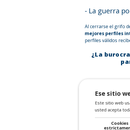
- La guerra po
Al cerrarse el grifo 
mejores perfiles in
perfiles válidos reci
¿La burocrac
pa
Ese sitio w
Este sitio web usa
usted acepta toda
Buscad
Cookies
estrictame