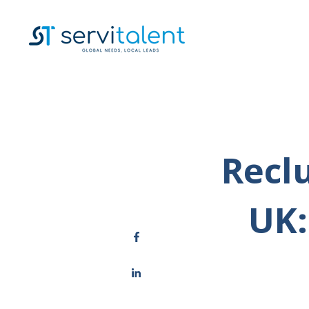
Recl
UK: