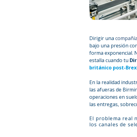
Dirigir una
compañía
bajo una presión co
forma exponencial. No
estalla cuando tu
Di
británico post-Brex
En la realidad indust
las afueras de Birmi
operaciones en suelo
las entregas, sobrec
El problema real n
los canales de sel