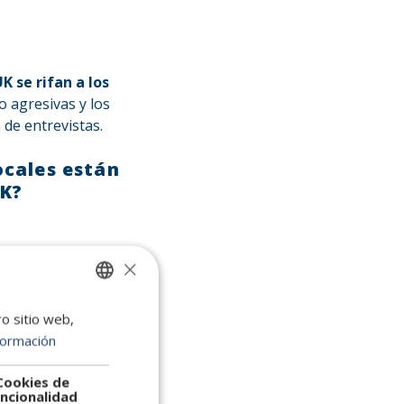
UK se rifan a los
o agresivas y los
 de entrevistas.
locales están
UK?
×
ro sitio web,
SPANISH
formación
ENGLISH
en UK
PORTUGUESE
Cookies de
ncionalidad