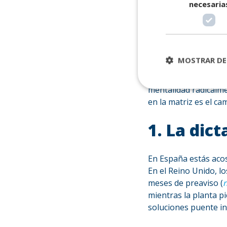
necesaria
vs. Esp
retribu
MOSTRAR DE
Buscar un perfil int
mentalidad radicalme
en la matriz es el ca
1. La dic
En
España
estás aco
En el Reino Unido, lo
meses de preaviso (
n
mientras la planta pi
soluciones puente i