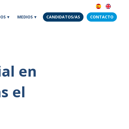
IOS
MEDIOS
CANDIDATOS/AS
CONTACTO
al en
s el