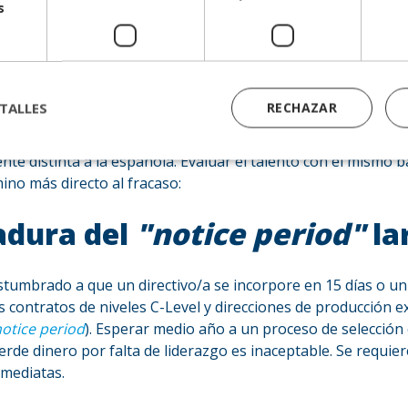
s
aña: El choque cultur
tivo
TALLES
RECHAZAR
ermedio o directivo industrial en el mercado británico requi
nte distinta a la española
. Evaluar el talento con el mismo 
mino más directo al fracaso:
tadura del
"notice period"
la
stumbrado a que un directivo/a se incorpore en
15 días o 
s contratos de niveles C-Level y direcciones de producción ex
otice period
). Esperar medio año a un proceso de selección
erde dinero por falta de liderazgo es inaceptable. Se requier
nmediatas.