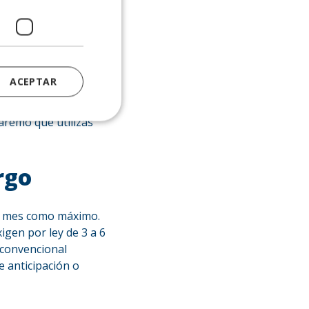
al y
ACEPTAR
ere entender una
baremo que utilizas
rgo
un mes como máximo
.
igen por ley de 3 a 6
 convencional
e anticipación o