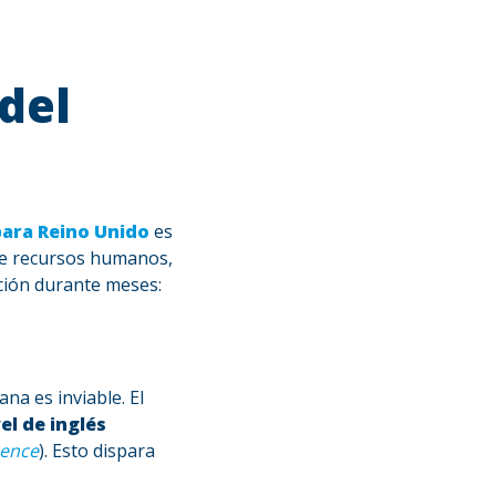
del
para Reino Unido
es
de recursos humanos,
ción durante meses:
na es inviable. El
el de inglés
cence
). Esto dispara