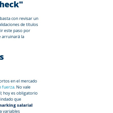
check"
 basta con revisar un
alidaciones de títulos
tir este paso por
 arruinará la
s
cortos en el mercado
n fuerza
.
No vale
l
; hoy es obligatorio
lindado que
arking salarial
a variables