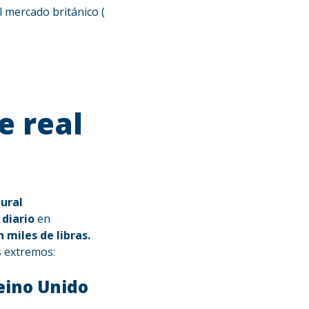
l mercado británico (
e real
tural
 diario
en
 miles de libras.
s extremos:
eino Unido