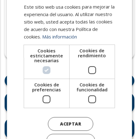
Te
acercamos a los/as mejores
Este sitio web usa cookies para mejorar la
SPANISH
profesionales
, estén donde estén,
experiencia del usuario. Al utilizar nuestro
ENGLISH
comprendiendo sus expectativas
sitio web, usted acepta todas las cookies
salariales y culturales gracias a nuestra
PORTUGUESE
de acuerdo con nuestra Política de
alianza internacional, con
cookies.
Más información
NPAworldwide
.
Cookies
Cookies de
estrictamente
rendimiento
necesarias
Acceso al "talento escaso"
Cookies de
Cookies de
preferencias
funcionalidad
Coordinación centralizada,
ejecución local
ACEPTAR
Diseño de una EVP (Propuesta
de Valor) sólida