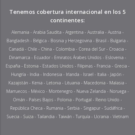
Tenemos cobertura internacional en los 5
continentes:
Alemania
-
Arabia Saudita
-
Argentina
-
Australia
-
Austria
-
Bangladesh
-
Bélgica
-
Bosnia y Herzegovina
-
Brasil
-
Bulgaria
-
Canadá
-
Chile
-
China
-
Colombia
- Corea del Sur -
Croacia
-
Dinamarca
-
Ecuador
-
Emiratos Árabes Unidos
-
Eslovenia
-
España -
Estonia
-
Estados Unidos
-
Filipinas
-
Francia
-
Grecia
-
Hungría
-
India
-
Indonesia
-
Irlanda
- Israel -
Italia
-
Japón
-
Kazajistán
-
Kenia
-
Letonia
-
Lituania
- Macedonia -
Malasia
-
Marruecos
-
México
-
Montenegro
-
Nueva Zelanda
-
Noruega
-
Omán
-
Países Bajos
-
Polonia
-
Portugal
-
Reino Unido
-
República Checa
-
Rumania
-
Serbia
-
Singapur
-
Sudáfrica
-
Suecia
-
Suiza
-
Tailandia
- Taiwán -
Turquía
- Ucrania -
Vietnam