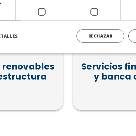
s
TALLES
RECHAZAR
 renovables
Servicios fi
aestructura
y banca d