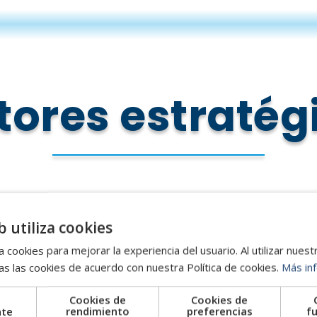
tores estratég
b utiliza cookies
 cookies para mejorar la experiencia del usuario. Al utilizar nuest
factura
Tecnologí
s las cookies de acuerdo con nuestra Política de cookies.
Más in
a y bienes
informa
Cookies de
Cookies de
consumo
softw
nte
rendimiento
preferencias
f