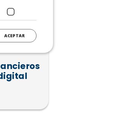
ACEPTAR
nancieros
igital