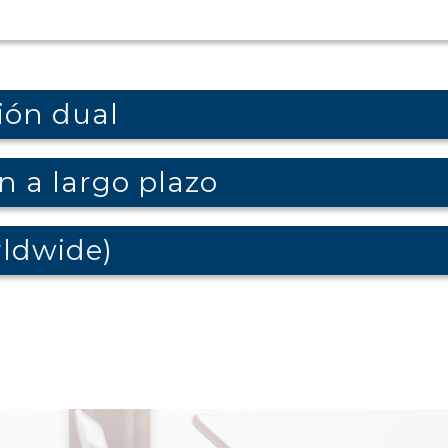
ión dual
n a largo plazo
ldwide)