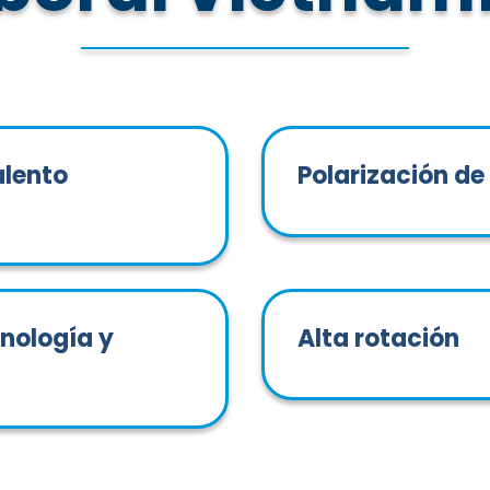
alento
Polarización d
cnología y
Alta rotación