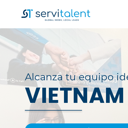
Pasar
al
MAIN
contenido
NAVIGATION
principal
Alcanza tu equipo id
VIETNAM