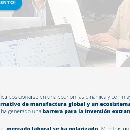
LENTO!
fica posicionarse en una economías dinámica y con may
ernativo de manufactura global y un ecosistem
n ha generado una
barrera para la inversión extran
 el
mercado laboral se ha polarizado.
Mientras qu