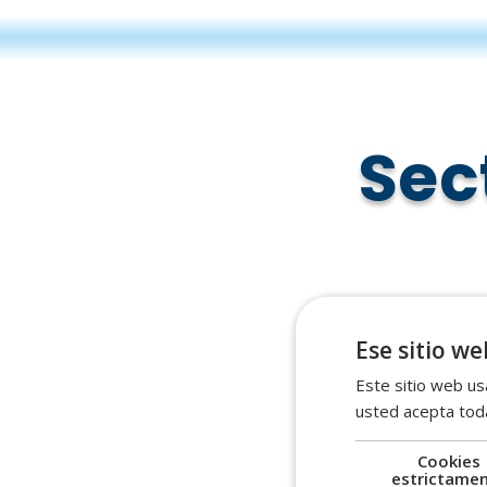
Sec
Ese sitio we
Este sitio web usa
Manu
usted acepta toda
avanzad
Cookies
de 
estrictame