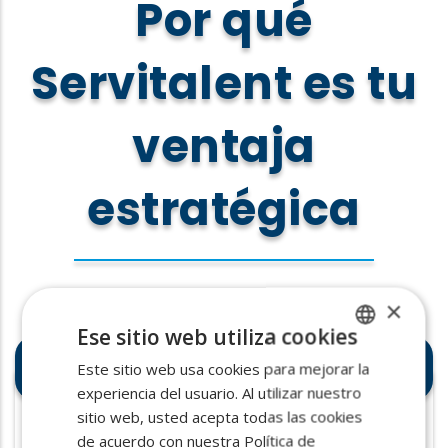
Por qué
Servitalent es tu
ventaja
estratégica
×
Ese sitio web utiliza cookies
Rompemos la barrera
Este sitio web usa cookies para mejorar la
SPANISH
demográfica
experiencia del usuario. Al utilizar nuestro
ENGLISH
sitio web, usted acepta todas las cookies
PORTUGUESE
de acuerdo con nuestra Política de
Activamos nuestra red
NPAworldwide