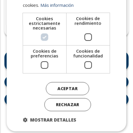
cookies.
Más información
para atraer talento internacional
dispuesto a reubicarse en este
Cookies
Cookies de
ecosistema puntero
estrictamente
rendimiento
necesarias
Cookies de
Cookies de
preferencias
funcionalidad
Expertos en movilidad y e-
Residency
Velocidad y pragmatismo
ACEPTAR
Ofertas "irrechazables"
RECHAZAR
MOSTRAR DETALLES