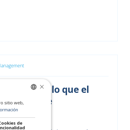
 Management
×
n directivo: lo que el
be y no dice
ro sitio web,
SPANISH
formación
ENGLISH
:43 CEST
PORTUGUESE
Cookies de
ncionalidad