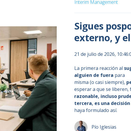
Interim Management
Sigues pospo
externo, y e
21 de julio de 2026, 10:46
La primera reacción al
su
alguien de fuera
para
ap
misma (o casi siempre),
p
esperar a que se liberen, f
razonable, incluso prud
tercera, es una decisió
haya formulado así.
Pío Iglesias