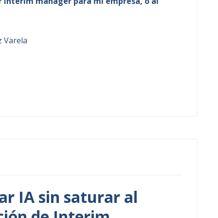
r interim manager para mi empresa, o al
z Varela
r IA sin saturar al
ción de Interim