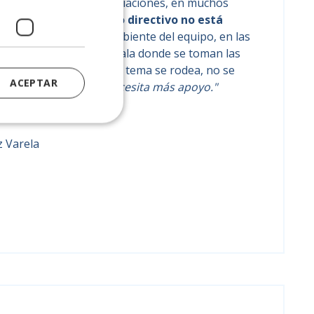
epite, con pequeñas variaciones, en muchos
dos saben que
un puesto directivo no está
 los resultados, en el ambiente del equipo, en las
 que nunca llegan a la sala donde se toman las
 en la reunión oficial, el tema se rodea, no se
ACEPTAR
 el equipo." "Quizás necesita más apoyo."
s."
z Varela