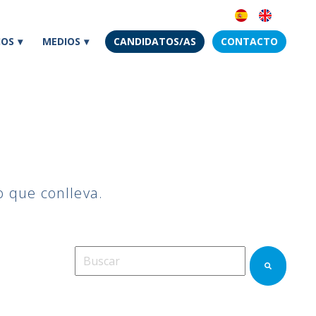
IOS
MEDIOS
CANDIDATOS/AS
CONTACTO
o que conlleva.
Esto es un campo de búsqueda con una función
No hay sugerencias porque el campo de bú