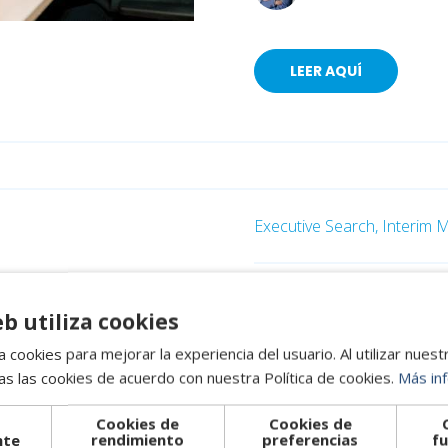
LEER AQUÍ
Executive Search,
Interim
Sustituir a u
eb utiliza cookies
comité ya sa
 cookies para mejorar la experiencia del usuario. Al utilizar nuest
s las cookies de acuerdo con nuestra Política de cookies.
Más in
13 de julio de 2026, 10:35
Cookies de
Cookies de
nte
rendimiento
preferencias
fu