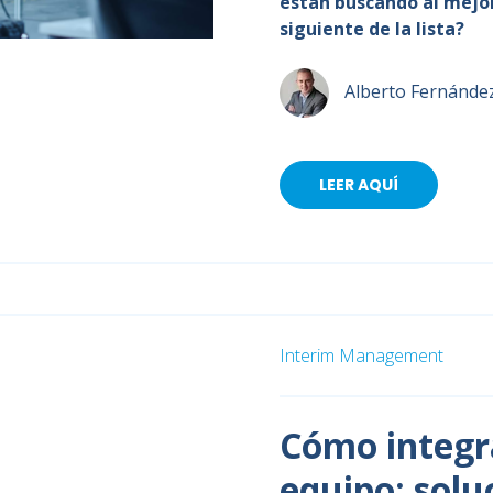
están buscando al mejo
siguiente de la lista?
Alberto Fernánde
LEER AQUÍ
Interim Management
Cómo integra
equipo: solu