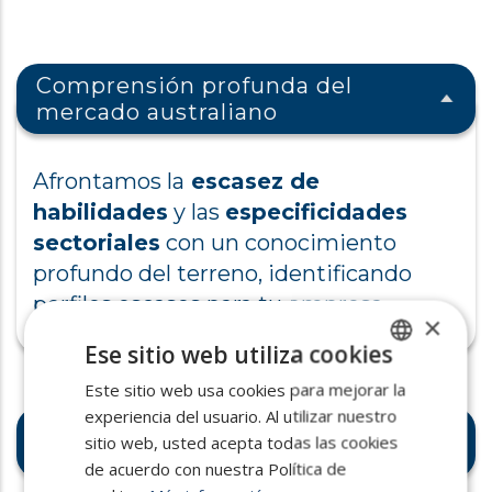
Comprensión profunda del
mercado australiano
Afrontamos la
escasez de
habilidades
y las
especificidades
sectoriales
con un conocimiento
profundo del terreno, identificando
perfiles escasos para tu empresa.
×
Ese sitio web utiliza cookies
Este sitio web usa cookies para mejorar la
SPANISH
experiencia del usuario. Al utilizar nuestro
ENGLISH
Accede a talento a lo largo del
sitio web, usted acepta todas las cookies
mundo
PORTUGUESE
de acuerdo con nuestra Política de