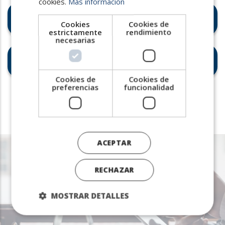
cookies.
Más información
Coordinación centralizada,
Cookies
Cookies de
reduciendo riesgos
estrictamente
rendimiento
necesarias
Propuesta de valor para el
empleador (EVP) competitiva
Cookies de
Cookies de
preferencias
funcionalidad
ACEPTAR
Te llevamos al
RECHAZAR
éxito
MOSTRAR DETALLES