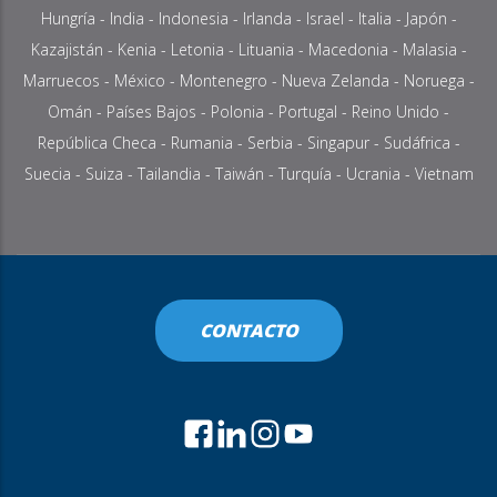
Hungría
-
India
-
Indonesia
-
Irlanda
- Israel -
Italia
-
Japón
-
Kazajistán
-
Kenia
-
Letonia
-
Lituania
- Macedonia -
Malasia
-
Marruecos
-
México
-
Montenegro
-
Nueva Zelanda
-
Noruega
-
Omán
-
Países Bajos
-
Polonia
-
Portugal
-
Reino Unido
-
República Checa
-
Rumania
-
Serbia
-
Singapur
-
Sudáfrica
-
Suecia
-
Suiza
-
Tailandia
- Taiwán -
Turquía
- Ucrania -
Vietnam
CONTACTO