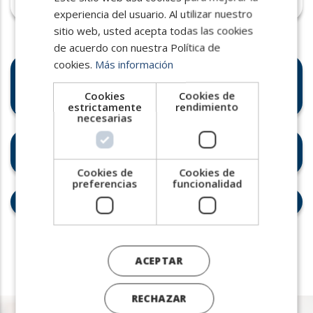
experiencia del usuario. Al utilizar nuestro
ENGLISH
sitio web, usted acepta todas las cookies
PORTUGUESE
de acuerdo con nuestra Política de
cookies.
Más información
Estrategias de "salario
emocional" ante la crisis de
Cookies
Cookies de
vivienda
estrictamente
rendimiento
necesarias
Coordinación centralizada,
ejecución eficiente
Cookies de
Cookies de
preferencias
funcionalidad
Headhunting en la industria
ACEPTAR
RECHAZAR