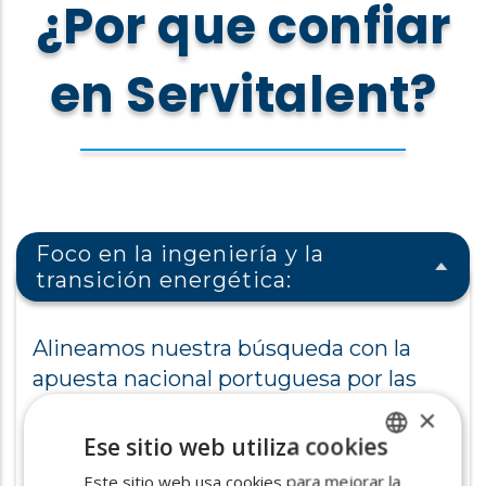
¿Por que confiar
en Servitalent?
Foco en la ingeniería y la
transición energética:
Alineamos nuestra búsqueda con la
apuesta nacional portuguesa por las
energías renovables y la economía azul.
×
Contamos con redes específicas para
Ese sitio web utiliza cookies
localizar ingenieros especializados.
Este sitio web usa cookies para mejorar la
SPANISH