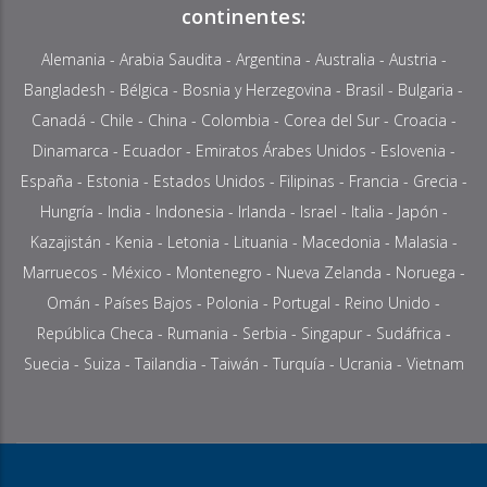
continentes:
Alemania
-
Arabia Saudita
-
Argentina
-
Australia
-
Austria
-
Bangladesh
-
Bélgica
-
Bosnia y Herzegovina
-
Brasil
-
Bulgaria
-
Canadá
-
Chile
-
China
-
Colombia
- Corea del Sur -
Croacia
-
Dinamarca
-
Ecuador
-
Emiratos Árabes Unidos
-
Eslovenia
-
España -
Estonia
-
Estados Unidos
-
Filipinas
-
Francia
-
Grecia
-
Hungría
-
India
-
Indonesia
-
Irlanda
- Israel -
Italia
-
Japón
-
Kazajistán
-
Kenia
-
Letonia
-
Lituania
- Macedonia -
Malasia
-
Marruecos
-
México
-
Montenegro
-
Nueva Zelanda
-
Noruega
-
Omán
-
Países Bajos
-
Polonia
-
Portugal
-
Reino Unido
-
República Checa
-
Rumania
-
Serbia
-
Singapur
-
Sudáfrica
-
Suecia
-
Suiza
-
Tailandia
- Taiwán -
Turquía
- Ucrania -
Vietnam