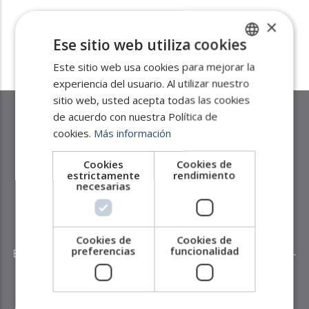
×
¡CONTÁCTANOS!
Ese sitio web utiliza cookies
Este sitio web usa cookies para mejorar la
SPANISH
experiencia del usuario. Al utilizar nuestro
ENGLISH
sitio web, usted acepta todas las cookies
PORTUGUESE
de acuerdo con nuestra Política de
Tenemos cobertura internacional en los 5
cookies.
Más información
continentes:
Cookies
Cookies de
estrictamente
rendimiento
Alemania
-
Arabia Saudita
-
Argentina
-
Australia
-
Austria
-
necesarias
Bangladesh
-
Bélgica
-
Bosnia y Herzegovina
-
Brasil
-
Bulgaria
-
Canadá
-
Chile
-
China
-
Colombia
- Corea del Sur -
Croacia
-
Dinamarca
-
Ecuador
-
Emiratos Árabes Unidos
-
Eslovenia
-
Cookies de
Cookies de
preferencias
funcionalidad
España -
Estonia
-
Estados Unidos
-
Filipinas
-
Francia
-
Grecia
-
Hungría
-
India
-
Indonesia
-
Irlanda
- Israel -
Italia
-
Japón
-
Kazajistán
-
Kenia
-
Letonia
-
Lituania
- Macedonia -
Malasia
-