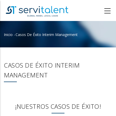
Pasar
al
contenido
principal
Inicio
-
Casos De Éxito Interim Management
Sobrescribir
enlaces
de
ayuda
CASOS DE ÉXITO INTERIM
a
MANAGEMENT
la
navegación
¡NUESTROS CASOS DE ÉXITO!