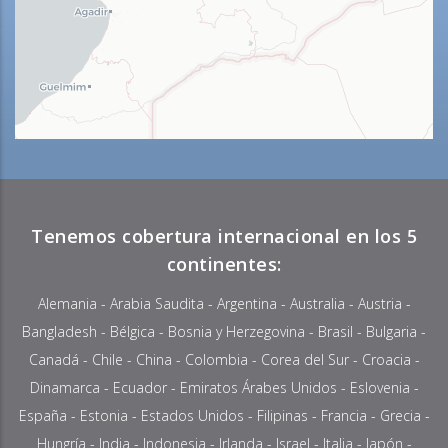
Tenemos cobertura internacional en los 5
continentes:
Alemania
-
Arabia Saudita
-
Argentina
-
Australia
-
Austria
-
Bangladesh
-
Bélgica
-
Bosnia y Herzegovina
-
Brasil
-
Bulgaria
-
Canadá
-
Chile
-
China
-
Colombia
- Corea del Sur -
Croacia
-
Dinamarca
-
Ecuador
-
Emiratos Árabes Unidos
-
Eslovenia
-
España -
Estonia
-
Estados Unidos
-
Filipinas
-
Francia
-
Grecia
-
Hungría
-
India
-
Indonesia
-
Irlanda
- Israel -
Italia
-
Japón
-