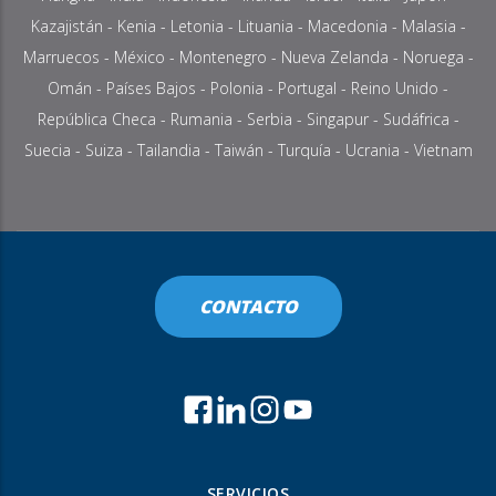
Kazajistán
-
Kenia
-
Letonia
-
Lituania
- Macedonia -
Malasia
-
Marruecos
-
México
-
Montenegro
-
Nueva Zelanda
-
Noruega
-
Omán
-
Países Bajos
-
Polonia
-
Portugal
-
Reino Unido
-
República Checa
-
Rumania
-
Serbia
-
Singapur
-
Sudáfrica
-
Suecia
-
Suiza
-
Tailandia
- Taiwán -
Turquía
- Ucrania -
Vietnam
CONTACTO
SERVICIOS