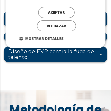
ACEPTAR
Gestión estratégica desde
España y operativa en casablanca
RECHAZAR
Alcance global NPAworldwide
MOSTRAR DETALLES
Diseño de EVP contra la fuga de
talento
Metodología de