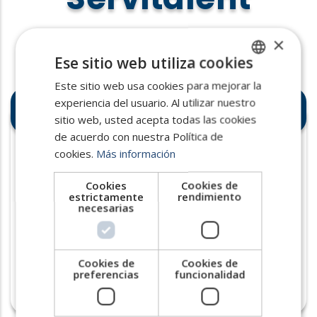
×
Ese sitio web utiliza cookies
Este sitio web usa cookies para mejorar la
SPANISH
Especialización en industria de
experiencia del usuario. Al utilizar nuestro
ENGLISH
alto valor
sitio web, usted acepta todas las cookies
PORTUGUESE
de acuerdo con nuestra Política de
cookies.
Más información
Contamos con la
experiencia técnica
para filtrar perfiles
en sectores
Cookies
Cookies de
estrictamente
rendimiento
complejos como la aeronáutica.
necesarias
Aseguramos
que el candidato no solo
tenga el título, sino la c
apacidad de
transferencia de conocimiento
que
Cookies de
Cookies de
preferencias
funcionalidad
tu planta necesita